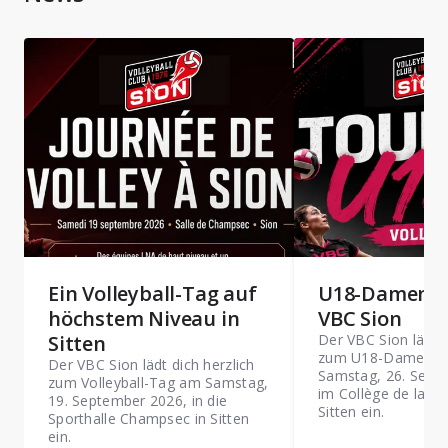
Ein Volleyball-Tag auf
U18-Damentu
höchstem Niveau in
VBC Sion
Sitten
Der VBC Sion lädt d
zum U18-Damentur
Der VBC Sion lädt dich herzlich
Samstag, 26. Sept
zum Volleyball-Tag am Samstag,
im Collège de la Pl
19. September 2026, in die
Sitten ein.
Sporthalle Champsec in Sitten
ein.