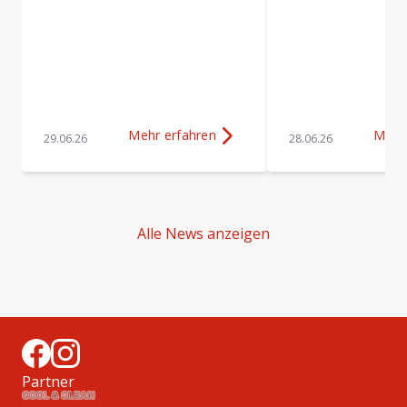
Mehr erfahren
Mehr
29.06.26
28.06.26
Mehr Erfahren über
Ein Volleyball-Tag auf hö
Mehr 
Alle News anzeigen
Partner