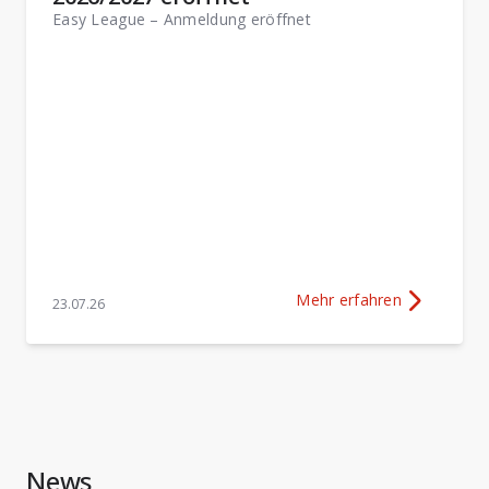
Easy League – Anmeldung eröffnet
Mehr erfahren
23.07.26
Mehr Erfahren über
Anmel
News