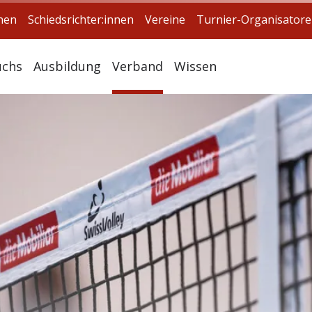
nnen
Schiedsrichter:innen
Vereine
Turnier-Organisator
chs
Ausbildung
Verband
Wissen