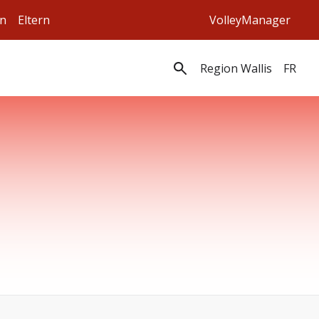
en
Eltern
VolleyManager
Region Wallis
FR