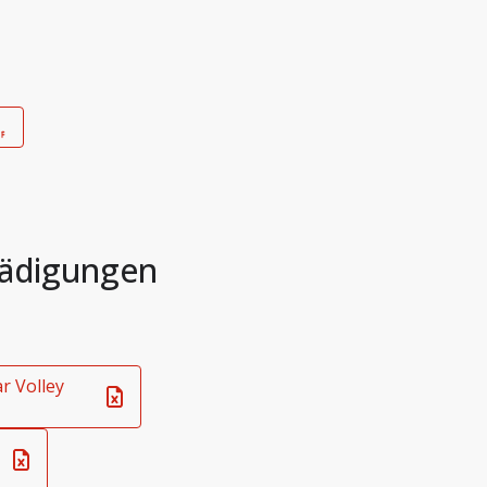
hädigungen
r Volley