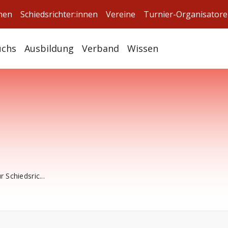
nnen
Schiedsrichter:innen
Vereine
Turnier-Organisator
chs
Ausbildung
Verband
Wissen
 Schiedsric...