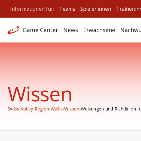
Informationen für:
Teams
Spieler:innen
Trainer:i
Game Center
News
Erwachsene
Nachwu
Wissen
›
›
Swiss Volley Region Wallis
Wissen
Weisungen und Richtlinien für